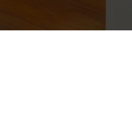
Mon compte
Mon compte
Vous avez déjà utilisé ce service ?
se
*